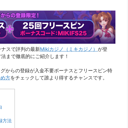
ーナスで評判の最新
Mikiカジノ（ミキカジノ）
が登
方法まで徹底的にご紹介します！
ブログからの登録が入金不要ボーナスとフリースピン特
始め方
をチェックして誰より得するチャンスです。
由
録方法