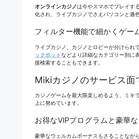
オンラインカジノ
は今やスマホでプレイする
化され、ライブカジノでさえパソコンと遜
フィルター機能で細かくゲー
ライブカジノ、カジノとロビーが分けられ
ックポット
などより詳細なカテゴリー別に
接検索することもできます。
Mikiカジノのサービス
カジノゲームを最大限楽しめるよう、ミキ
上に努めています。
お得なVIPプログラムと豪華
豪華なウェルカムボーナスもさることなが