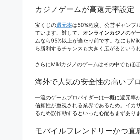
カジノゲームが高還元率設定
宝くじの
還元率
は50%程度、公営ギャンブ
ています。対して、
オンラインカジノ
のゲ
ムなら95%以上が当たり前です。なにもMi
ら勝利するチャンスも大きく広がるという
さらにMikiカジノのゲームはその中でもほ
海外で人気の安全性の高いプ
一流のゲームプロバイダーは一概に還元率
信頼性が重視される業界であるため。イカ
るため誤作動するといった心配もまずあり
モバイルフレンドリーかつ直