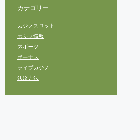
カテゴリー
カジノスロット
カジノ情報
スポーツ
ボーナス
ライブカジノ
決済方法