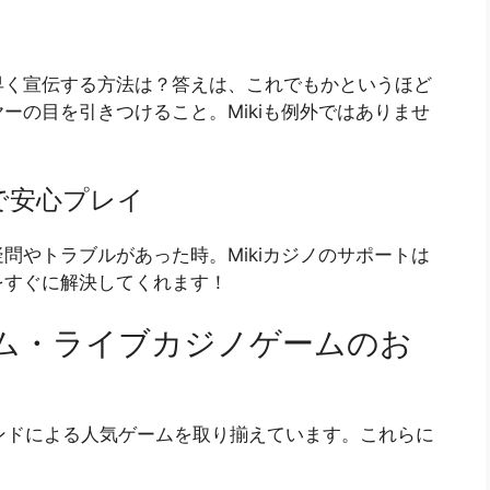
早く宣伝する方法は？答えは、これでもかというほど
ーの目を引きつけること。Mikiも例外ではありませ
で安心プレイ
問やトラブルがあった時。Mikiカジノのサポートは
をすぐに解決してくれます！
ーム・ライブカジノゲームのお
ンドによる人気ゲームを取り揃えています。これらに