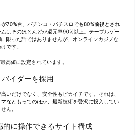
ルが70%台、パチンコ・パチスロでも80%前後とされ
ームはそのほとんどが還元率90%以上。テーブルゲー
kiに限った話ではありませんが、オンラインカジノな
わけです。
ぼ最高値に設定されています。
ロバイダーを採用
が高いだけでなく、安全性もピカイチです。それは、
サマなどもってのほか、最新技術を贅沢に投入してい
ません。
感的に操作できるサイト構成