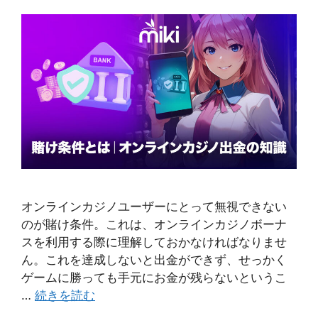
オンラインカジノユーザーにとって無視できない
のが賭け条件。これは、オンラインカジノボーナ
スを利用する際に理解しておかなければなりませ
ん。これを達成しないと出金ができず、せっかく
ゲームに勝っても手元にお金が残らないというこ
…
続きを読む