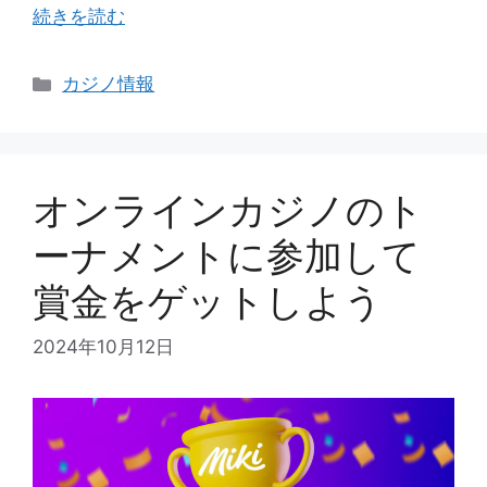
続きを読む
カ
カジノ情報
テ
ゴ
リ
ー
オンラインカジノのト
ーナメントに参加して
賞金をゲットしよう
2024年10月12日