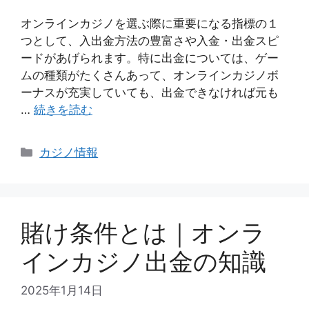
オンラインカジノを選ぶ際に重要になる指標の１
つとして、入出金方法の豊富さや入金・出金スピ
ードがあげられます。特に出金については、ゲー
ムの種類がたくさんあって、オンラインカジノボ
ーナスが充実していても、出金できなければ元も
…
続きを読む
カ
カジノ情報
テ
ゴ
リ
ー
賭け条件とは｜オンラ
インカジノ出金の知識
2025年1月14日