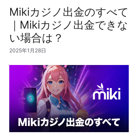
Mikiカジノ出金のすべて
｜Mikiカジノ出金できな
い場合は？
2025年1月28日