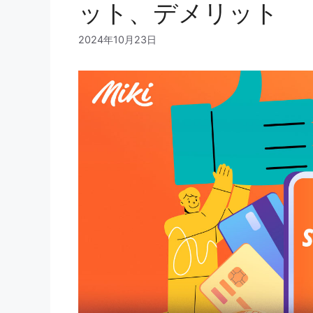
ット、デメリット
2024年10月23日