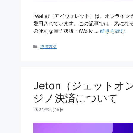
iWallet（アイウォレット）は、オンラ
愛用されています。この記事では、気になるi
の便利な電子決済・iWalle …
続きを読む
カ
決済方法
テ
ゴ
リ
ー
Jeton（ジェット
ジノ決済について
2024年2月15日