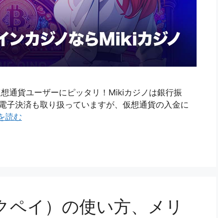
仮想通貨ユーザーにピッタリ！Mikiカジノは銀行振
などの電子決済も取り扱っていますが、仮想通貨の入金に
を読む
ィックペイ）の使い方、メリ