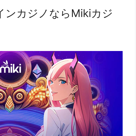
ンカジノならMikiカジ